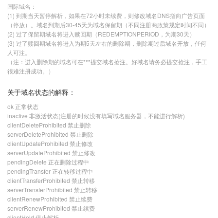
国际域名：
(1) 到期当天暂停解析，如果在72小时未续费，则修改域名DNS指向广告页面
（停放）。域名到期后30-45天为域名保留期（不同注册商政策规定时间不同）
(2) 过了保留期域名将进入赎回期（REDEMPTIONPERIOD，为期30天）
(3) 过了赎回期域名将进入为期5天左右的删除期，删除期过后域名开放，任何
人可注。
（注：进入删除期的域名可在***提交域名抢注。好域名请务必提交抢注，手工
很难注册成功。）
关于域名状态的解释：
ok 正常状态
inactive 非激活状态(注册的时候没有填写域名服务器，不能进行解析)
clientDeleteProhibited 禁止删除
serverDeleteProhibited 禁止删除
clientUpdateProhibited 禁止修改
serverUpdateProhibited 禁止修改
pendingDelete 正在删除过程中
pendingTransfer 正在转移过程中
clientTransferProhibited 禁止转移
serverTransferProhibited 禁止转移
clientRenewProhibited 禁止续费
serverRenewProhibited 禁止续费
clientHold 停止解析