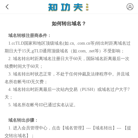
如何转出域名？
域名转移注册商条件：
1.
ccTLD国家和地区顶级域名(如.cn, .com.cn等)转出时距离域名过
期日大于15天,gTLD通用顶级域名（如.com, .net等）不受影响；
2.
域名转出时距离域名注册日大于
60
天，国际域名距离最后一次
续费时间大于60天；
3.
域名转出时状态正常，不处于任何仲裁及法律程序中。并且域
名所在帐号
ID
无欠费；
4.
域名转出时距离最后一次站内交易
（
PUSH
）
或域名过户大于
7
天；
5
.
域名所在帐号
ID
已通过实名认证。
域名转出步骤：
1
.
进入会员管理中心，点击【域名管理】---【域名转出】--- 【提
交转出域名】；